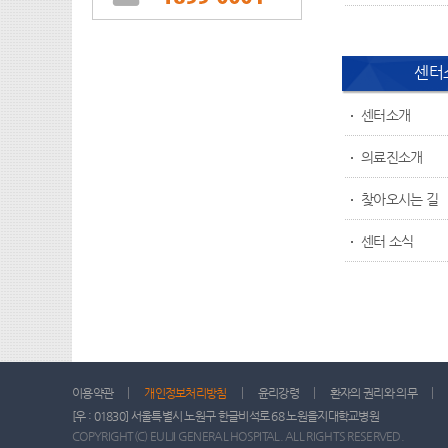
센터
센터소개
의료진소개
찾아오시는 길
센터 소식
이용약관
개인정보처리방침
윤리강령
환자의 권리와 의무
[우 : 01830] 서울특별시 노원구 한글비석로 68 노원을지대학교병원
COPYRIGHT(C) EULJI GENERAL HOSPITAL. ALL RIGHTS RESERVED.