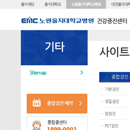
을지재단
을지대학교
노원을지대학교병원
대전을지대
건강증진센터
기타
사이트
Sitemap
종합검진
기본검진
정밀검진
암검진
통합콜센터
PET검진